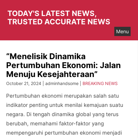
Skip
to
TODAY'S LATEST NEWS,
content
TRUSTED ACCURATE NEWS
Menu
“Menelisik Dinamika
Pertumbuhan Ekonomi: Jalan
Menuju Kesejahteraan”
October 21, 2024 | adminhandsome |
BREAKING NEWS
Pertumbuhan ekonomi merupakan salah satu
indikator penting untuk menilai kemajuan suatu
negara. Di tengah dinamika global yang terus
berubah, memahami faktor-faktor yang
mempengaruhi pertumbuhan ekonomi menjadi