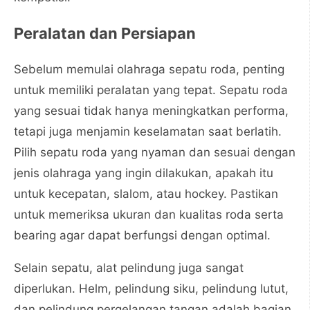
Peralatan dan Persiapan
Sebelum memulai olahraga sepatu roda, penting
untuk memiliki peralatan yang tepat. Sepatu roda
yang sesuai tidak hanya meningkatkan performa,
tetapi juga menjamin keselamatan saat berlatih.
Pilih sepatu roda yang nyaman dan sesuai dengan
jenis olahraga yang ingin dilakukan, apakah itu
untuk kecepatan, slalom, atau hockey. Pastikan
untuk memeriksa ukuran dan kualitas roda serta
bearing agar dapat berfungsi dengan optimal.
Selain sepatu, alat pelindung juga sangat
diperlukan. Helm, pelindung siku, pelindung lutut,
dan pelindung pergelangan tangan adalah bagian