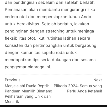
dan pendinginan sebelum dan setelah berlatih.
Pemanasan akan membantu mengurangi risiko
cedera otot dan mempersiapkan tubuh Anda
untuk beraktivitas. Setelah berlatih, lakukan
pendinginan dengan stretching untuk menjaga
fleksibilitas otot. Ikuti rutinitas latihan secara
konsisten dan pertimbangkan untuk bergabung
dengan komunitas sepatu roda untuk
mendapatkan tips serta dukungan dari sesama
penggemar olahraga ini.
Post
Previous
Next
Menjelajahi Dunia Reptil:
Pilkada 2024: Semua yang
navigation
Panduan Memilih Binatang
Perlu Anda Ketahui!
Peliharaan yang Unik dan
Menarik