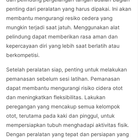
penting dari peralatan yang harus dipakai. Ini akan
membantu mengurangi resiko cedera yang
mungkin terjadi saat jatuh. Menggunakan alat
pelindung dapat memberikan rasa aman dan
kepercayaan diri yang lebih saat berlatih atau
berkompetisi.
Setelah peralatan siap, penting untuk melakukan
pemanasan sebelum sesi latihan. Pemanasan
dapat membantu mengurangi risiko cidera otot
dan meningkatkan fleksibilitas. Lakukan
peregangan yang mencakup semua kelompok
otot, terutama pada kaki dan pinggul, untuk
mempersiapkan tubuh menghadapi aktivitas fisik.
Dengan peralatan yang tepat dan persiapan yang