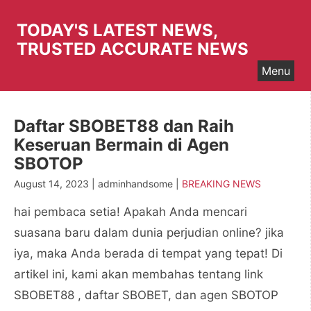
Skip
to
TODAY'S LATEST NEWS,
content
TRUSTED ACCURATE NEWS
Menu
Daftar SBOBET88 dan Raih
Keseruan Bermain di Agen
SBOTOP
August 14, 2023 | adminhandsome |
BREAKING NEWS
hai pembaca setia! Apakah Anda mencari
suasana baru dalam dunia perjudian online? jika
iya, maka Anda berada di tempat yang tepat! Di
artikel ini, kami akan membahas tentang link
SBOBET88 , daftar SBOBET, dan agen SBOTOP