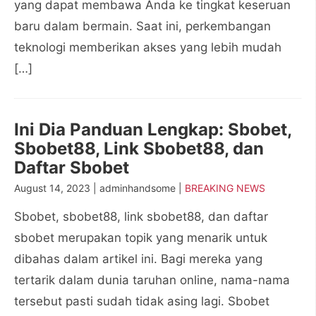
yang dapat membawa Anda ke tingkat keseruan
baru dalam bermain. Saat ini, perkembangan
teknologi memberikan akses yang lebih mudah
[…]
Ini Dia Panduan Lengkap: Sbobet,
Sbobet88, Link Sbobet88, dan
Daftar Sbobet
August 14, 2023 | adminhandsome |
BREAKING NEWS
Sbobet, sbobet88, link sbobet88, dan daftar
sbobet merupakan topik yang menarik untuk
dibahas dalam artikel ini. Bagi mereka yang
tertarik dalam dunia taruhan online, nama-nama
tersebut pasti sudah tidak asing lagi. Sbobet