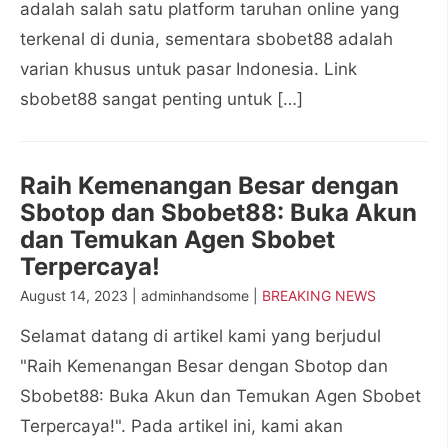
adalah salah satu platform taruhan online yang
terkenal di dunia, sementara sbobet88 adalah
varian khusus untuk pasar Indonesia. Link
sbobet88 sangat penting untuk […]
Raih Kemenangan Besar dengan
Sbotop dan Sbobet88: Buka Akun
dan Temukan Agen Sbobet
Terpercaya!
August 14, 2023 | adminhandsome |
BREAKING NEWS
Selamat datang di artikel kami yang berjudul
"Raih Kemenangan Besar dengan Sbotop dan
Sbobet88: Buka Akun dan Temukan Agen Sbobet
Terpercaya!". Pada artikel ini, kami akan