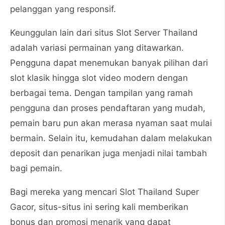
pelanggan yang responsif.
Keunggulan lain dari situs Slot Server Thailand
adalah variasi permainan yang ditawarkan.
Pengguna dapat menemukan banyak pilihan dari
slot klasik hingga slot video modern dengan
berbagai tema. Dengan tampilan yang ramah
pengguna dan proses pendaftaran yang mudah,
pemain baru pun akan merasa nyaman saat mulai
bermain. Selain itu, kemudahan dalam melakukan
deposit dan penarikan juga menjadi nilai tambah
bagi pemain.
Bagi mereka yang mencari Slot Thailand Super
Gacor, situs-situs ini sering kali memberikan
bonus dan promosi menarik yang dapat