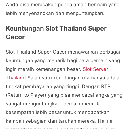
Anda bisa merasakan pengalaman bermain yang
lebih menyenangkan dan menguntungkan.
Keuntungan Slot Thailand Super
Gacor
Slot Thailand Super Gacor menawarkan berbagai
keuntungan yang menarik bagi para pemain yang
ingin meraih kemenangan besar.
Slot Server
Thailand
Salah satu keuntungan utamanya adalah
tingkat pembayaran yang tinggi. Dengan RTP
(Return to Player) yang bisa mencapai angka yang
sangat menguntungkan, pemain memiliki
kesempatan lebih besar untuk mendapatkan
kembali sebagian dari taruhan mereka. Hal ini