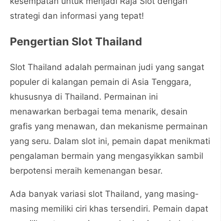
kesempatan untuk menjadi Raja Slot dengan
strategi dan informasi yang tepat!
Pengertian Slot Thailand
Slot Thailand adalah permainan judi yang sangat
populer di kalangan pemain di Asia Tenggara,
khususnya di Thailand. Permainan ini
menawarkan berbagai tema menarik, desain
grafis yang menawan, dan mekanisme permainan
yang seru. Dalam slot ini, pemain dapat menikmati
pengalaman bermain yang mengasyikkan sambil
berpotensi meraih kemenangan besar.
Ada banyak variasi slot Thailand, yang masing-
masing memiliki ciri khas tersendiri. Pemain dapat