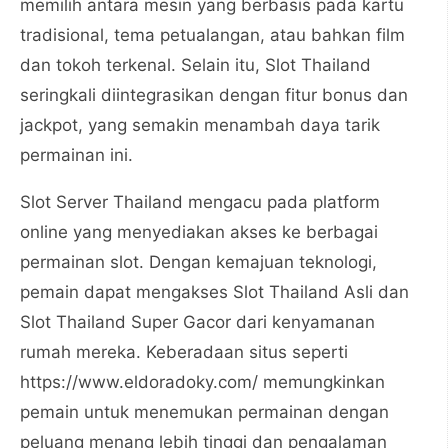
memilih antara mesin yang berbasis pada kartu
tradisional, tema petualangan, atau bahkan film
dan tokoh terkenal. Selain itu, Slot Thailand
seringkali diintegrasikan dengan fitur bonus dan
jackpot, yang semakin menambah daya tarik
permainan ini.
Slot Server Thailand mengacu pada platform
online yang menyediakan akses ke berbagai
permainan slot. Dengan kemajuan teknologi,
pemain dapat mengakses Slot Thailand Asli dan
Slot Thailand Super Gacor dari kenyamanan
rumah mereka. Keberadaan situs seperti
https://www.eldoradoky.com/ memungkinkan
pemain untuk menemukan permainan dengan
peluang menang lebih tinggi dan pengalaman