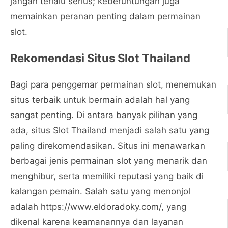
jangan terlalu serius; keberuntungan juga
memainkan peranan penting dalam permainan
slot.
Rekomendasi Situs Slot Thailand
Bagi para penggemar permainan slot, menemukan
situs terbaik untuk bermain adalah hal yang
sangat penting. Di antara banyak pilihan yang
ada, situs Slot Thailand menjadi salah satu yang
paling direkomendasikan. Situs ini menawarkan
berbagai jenis permainan slot yang menarik dan
menghibur, serta memiliki reputasi yang baik di
kalangan pemain. Salah satu yang menonjol
adalah https://www.eldoradoky.com/, yang
dikenal karena keamanannya dan layanan