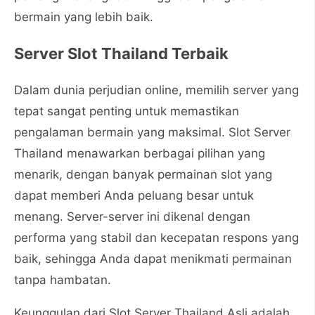
bermain yang lebih baik.
Server Slot Thailand Terbaik
Dalam dunia perjudian online, memilih server yang
tepat sangat penting untuk memastikan
pengalaman bermain yang maksimal. Slot Server
Thailand menawarkan berbagai pilihan yang
menarik, dengan banyak permainan slot yang
dapat memberi Anda peluang besar untuk
menang. Server-server ini dikenal dengan
performa yang stabil dan kecepatan respons yang
baik, sehingga Anda dapat menikmati permainan
tanpa hambatan.
Keunggulan dari Slot Server Thailand Asli adalah