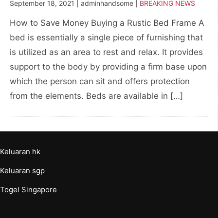
September 18, 2021 | adminhandsome |
BREAKING NEWS
How to Save Money Buying a Rustic Bed Frame A
bed is essentially a single piece of furnishing that
is utilized as an area to rest and relax. It provides
support to the body by providing a firm base upon
which the person can sit and offers protection
from the elements. Beds are available in […]
Keluaran hk
Keluaran sgp
Togel Singapore